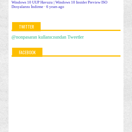
(9)
(15)
Windows 10 UUP Havuzu | Windows 10 Insider Preview ISO
Dosyalarını İndirme
·
6 years ago
Windows 10 kurulumları hakkında herşey
(21)
Windows 10 Mobile
Windows 10 TEMEL KONU
(1)
(42)
TWITTER
Windows Defender
Windows Kurulumu Modülü
(10)
(4)
@nonpasaran kullanıcısından Tweetler
Windows özellikleri/Bileşenleri
Windows Update
(22)
(7)
FACEBOOK
Yedekleme ve Geri Yükleme
(10)