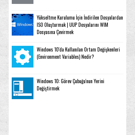
Yükseltme Kurulumu İçin İndirilen Dosyalardan
ISO Oluşturmak | UUP Dosyalarını WIM
Dosyasına Çevirmek
Windows 10'da Kullanılan Ortam Değişkenleri
(Environment Variables) Nedir?
Windows 10: Görev Çubuğu'nun Yerini
Değiştirmek
Ağ ve İnternet
Aile/Ebeveyn Denetimleri
2019
(3)
(25)
(3)
2018
(29)
Arama
Bakım
Başlat Menüsü
(5)
(2)
(19)