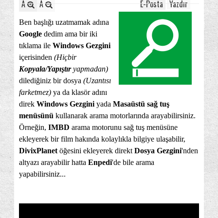
A
A
E-Posta
Yazdır
Ben başlığı uzatmamak adına
Google
dedim ama bir iki
tıklama ile
Windows Gezgini
içerisinden
(Hiçbir
Kopyala/Yapıştır
yapmadan)
dilediğiniz bir dosya
(Uzantısı
farketmez)
ya da klasör adını
direk
Windows Gezgini
yada
Masaüstü sağ tuş
menüsünü
kullanarak arama motorlarında arayabilirsiniz.
Örneğin,
IMBD
arama motorunu sağ tuş menüsüne
ekleyerek bir film hakında kolaylıkla bilgiye ulaşabilir,
DivixPlanet
öğesini ekleyerek direkt
Dosya Gezgini
'nden
altyazı arayabilir hatta
Enpedi
'de bile arama
yapabilirsiniz...