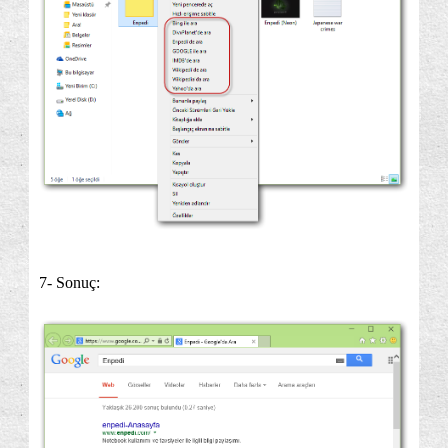
7- Sonuç: