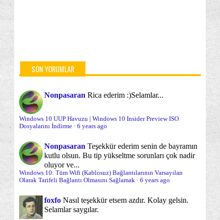
Microsoft Edge
Modern uygulamalar
(4)
(15)
OneDrive
Onyükleme
(3)
(11)
Onyükleme esnasında sorun çözme
Optimizasyon
(15)
(13)
Oturum Açma/Kapama/Kilit Ekranı
(13)
SON YORUMLAR
Parolalar ve Parola sorunları
Sabit Disk
(6)
(5)
Nonpasaran
Rica ederim :)
Selamlar...
Sabit disk yönetimi ve bölümleme
(4)
Windows 10 UUP Havuzu | Windows 10 Insider Preview ISO
Sağ tuş menüsü
Sanal diskler/İşletim sistemleri
(19)
(4)
Dosyalarını İndirme
·
6 years ago
Sistem araçları
Sistem Onarımı
(17)
(10)
Nonpasaran
Teşekkür ederim senin de bayramın
kutlu olsun. Bu tip yükseltme sorunları çok nadir
Sistem Yönetimi
Sorun önleme
(8)
(3)
oluyor ve...
Windows 10: Tüm Wifi (Kablosuz) Bağlantılarının Varsayılan
Sorunlar ve Sorun Çözümleri
Olarak Tarifeli Bağlantı Olmasını Sağlamak
·
6 years ago
(57)
Uzak Masaüstü (Remote Desktop)
foxfo
Nasıl teşekkür etsem azdır. Kolay gelsin.
(7)
Selamlar saygılar.
Varsayılana dönme/Sıfırlama
Vitrin