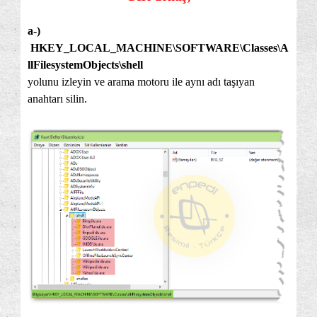
a-)
HKEY_LOCAL_MACHINE\SOFTWARE\Classes\A
llFilesystemObjects\shell
yolunu izleyin ve arama motoru ile aynı adı taşıyan
anahtarı silin.