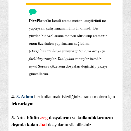
DivxPlanet
'in kendi arama motoru arayüzünü ne
yaptıysam çalıştırmam mümkün olmadı. Bu
yüzden bir özel arama motoru oluşturup aramanın
onun üzerinden yapılmasını sağladım.
(Divxplanet'te böyle yapıyor zaten ama arayüzü
farklılaştırmışlar. Yani çıkan sonuçlar birebir
aynı)
Sorunu çözersem dosyaları değiştirip yazıyı
güncellerim.
4-
3. Adımı
her kullanmak istediğiniz arama motoru için
tekrarlayın
.
5-
Artık
bütün
.reg
dosyalarını
ve
kullandıklarınızın
dışında kalan
.bat
dosyalarını silebilirsiniz.