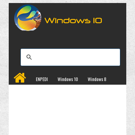
ENPEDI
Windows 10
Windows 8
Windows 7
İncelemeler
Kampanyalar
Programlar
Site Haritası