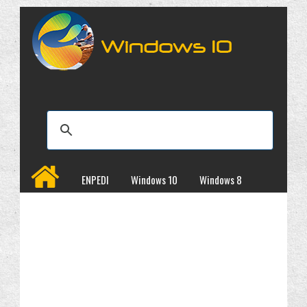
ENPEDI
Windows 10
Windows 8
Windows 7
İncelemeler
Kampanyalar
Programlar
Site Haritası