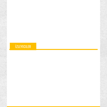
Windows 10: Sistem Dosyalarının Sahipliğini Alma
Windows 10: Varsayılan Modern Uygulamaları
(Hava D...
Windows PowerShell'i Yönetici Haklarıyla Açmak
Windows PowerShell'i Açmak
Kasım
(2)
İZLEYICILER
Ekim
(3)
Eylül
(10)
Ağustos
(40)
Temmuz
(5)
Haziran
(1)
Mayıs
(1)
Nisan
(1)
Şubat
(6)